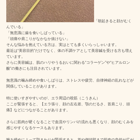
「朝起きると顔がむく
んでいる」
「無意識に歯を食いしばっている」
「頭痛や肩こりがなかなか抜けない」
そんな悩みを抱えている方は、実はとても多くいらっしゃいます。
最近は“美容目的”だけでなく、体の不調ケアとして美容鍼を受ける方も増え
ています。
さらに美容鍼は、肌のハリやうるおいに関わる“コラーゲン”や“ヒアルロン
酸”の働きにも注目されています。
無意識の噛み締めや食いしばりは、ストレスや疲労、自律神経の乱れなどが
関係していることがあります。
特に使いすぎやすいのが、エラ周辺の咬筋（こうきん）
ここが緊張すると、【エラ張り、顔の左右差、顎のだるさ、首肩こり、頭
痛】などにつながることがあります。
さらに筋肉が硬くなることで血流やリンパの流れも悪くなり、顔のむくみを
感じやすくなるケースもあります。
噛み締めによって顎まわりが緊張すると、首や側頭部まで筋肉の負担が広が