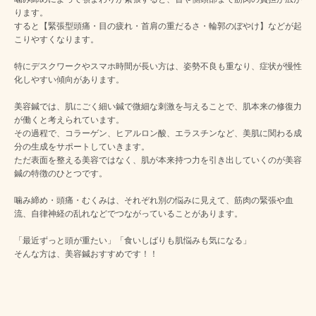
ります。
すると【緊張型頭痛・目の疲れ・首肩の重だるさ・輪郭のぼやけ】などが起
こりやすくなります。
特にデスクワークやスマホ時間が長い方は、姿勢不良も重なり、症状が慢性
化しやすい傾向があります。
美容鍼では、肌にごく細い鍼で微細な刺激を与えることで、肌本来の修復力
が働くと考えられています。
その過程で、コラーゲン、ヒアルロン酸、エラスチンなど、美肌に関わる成
分の生成をサポートしていきます。
ただ表面を整える美容ではなく、肌が本来持つ力を引き出していくのが美容
鍼の特徴のひとつです。
噛み締め・頭痛・むくみは、それぞれ別の悩みに見えて、筋肉の緊張や血
流、自律神経の乱れなどでつながっていることがあります。
「最近ずっと頭が重たい」「食いしばりも肌悩みも気になる」
そんな方は、美容鍼おすすめです！！