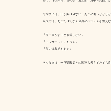
特に、【後頭部、首の横、肩上部、肩甲骨周囲】が
施術後には、口が開けやすい、あごの引っかかりが
鍼灸では、あごだけでなく全身のバランスを整えな
「肩こりがずっと改善しない」
「マッサージしても戻る」
「顎の違和感もある」
そんな方は、一度顎関節との関連も考えてみても良