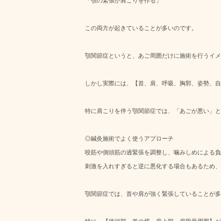
「顎の緊張が肩こりを作る」
この両方が起きていることが多いのです。
顎関節症というと、あご周囲だけに施術を行うイメ
しかし実際には、【首、肩、呼吸、胸郭、姿勢、自
特に肩こりを伴う顎関節症では、「あごが悪い」と
◎鍼灸施術でよく使うアプローチ
咬筋や側頭筋の過緊張を調整し、噛みしめによる負
刺激を入れすぎると逆に悪化する場合もあるため、
顎関節症では、首や肩が強く緊張していることが多