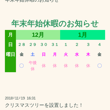
年末年始休暇のお知らせ
12月
1月
月
日
２８
２９
３０
３１
１
２
３
４
曜日
金
土
日
月
火
水
木
金
午後
〇
〇
休
休
休
休
休
休
2018
11
19 16:31
/
/
クリスマスツリーを設置しました！